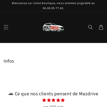
et
Bienvenue sur notre boutique, nous sommes joignable au
passer
06.08.95.77.60.
au
contenu
Panier
Infos
🚗 Ce que nos clients pensent de Mazdrive
sur 1371 avis