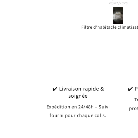
28/02/2026
Filtre d'habitacle climatisation Mazda 3 / CX-30 / CX-4
✔️ Livraison rapide &
✔️ 
soignée
T
Expédition en 24/48h – Suivi
prot
fourni pour chaque colis.