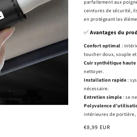
parfaitement aux poigné
ceintures de sécurité, i
en protégeant les éléme
✅
Avantages du prod
Confort optimal
: intér
toucher doux, souple et
Cuir synthétique haute
nettoyer.
Installation rapide
: sy
nécessaire.
Entretien simple
: se n
Polyvalence d’utilisati
intérieures de portière
Prix
€8,99 EUR
habituel