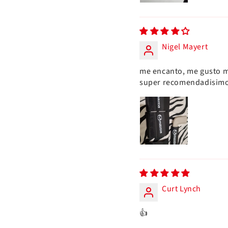
Nigel Mayert
me encanto, me gusto m
super recomendadisim
Curt Lynch
👍